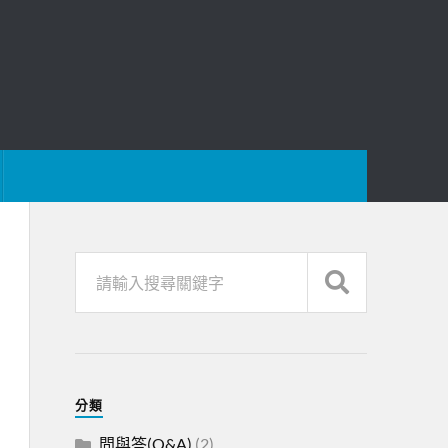
分類
問與答(Q&A)
(2)