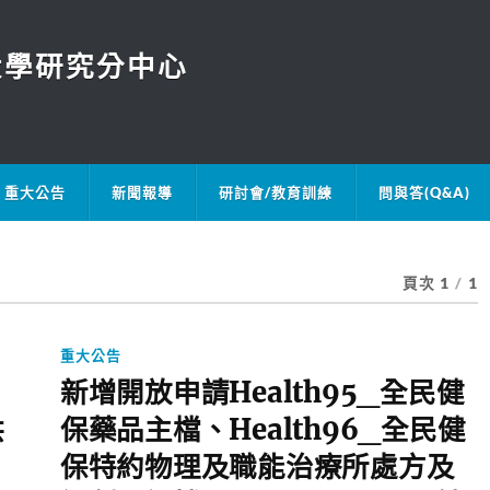
大學研究分中心
重大公告
新聞報導
研討會/教育訓練
問與答(Q&A)
頁次 1
/
1
重大公告
新增開放申請Health95_全民健
供
保藥品主檔、Health96_全民健
保特約物理及職能治療所處方及