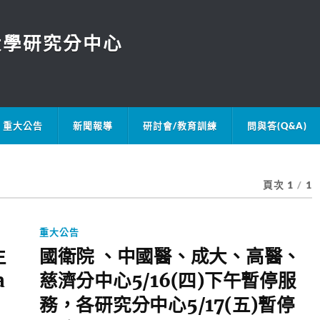
大學研究分中心
重大公告
新聞報導
研討會/教育訓練
問與答(Q&A)
頁次 1
/
1
重大公告
生
國衛院 、中國醫、成大、高醫、
a
慈濟分中心5/16(四)下午暫停服
務，各研究分中心5/17(五)暫停