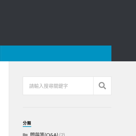
分類
問與答(Q&A)
(2)