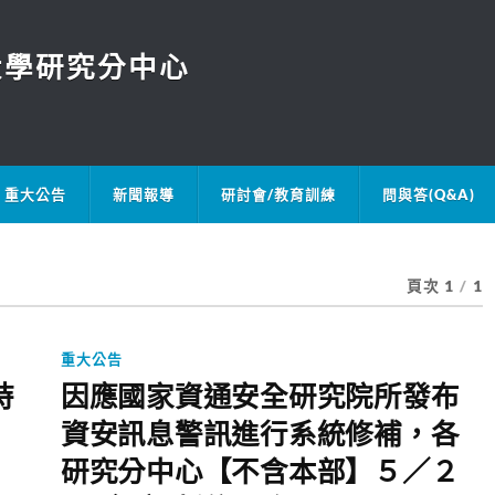
大學研究分中心
重大公告
新聞報導
研討會/教育訓練
問與答(Q&A)
頁次 1
/
1
重大公告
時
因應國家資通安全研究院所發布
資安訊息警訊進行系統修補，各
研究分中心【不含本部】５／２