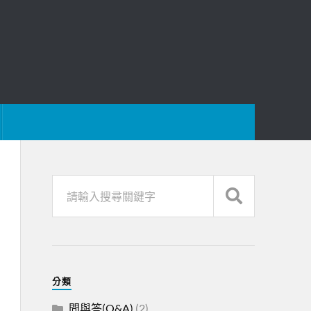
分類
問與答(Q&A)
(2)