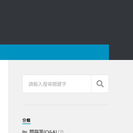
分類
問與答(Q&A)
(2)