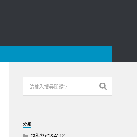
分類
問與答(Q&A)
(2)