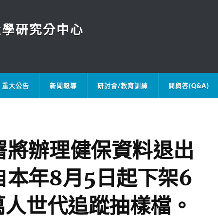
大學研究分中心
重大公告
新聞報導
研討會/教育訓練
問與答(Q&A)
署將辦理健保資料退出
本年8月5日起下架6
萬人世代追蹤抽樣檔。