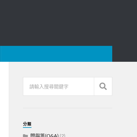
分類
問與答(Q&A)
(2)