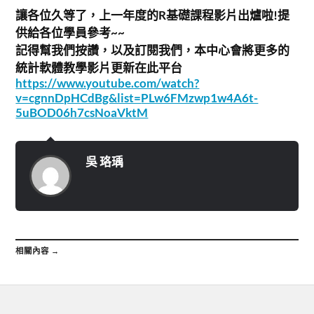
讓各位久等了，上一年度的R基礎課程影片出爐啦!
提
供給各位學員參考~~
記得幫我們按讚，以及訂閱我們，
本中心會將更多的
統計軟體教學影片更新在此平台
https://www.youtube.com/watch?
v=cgnnDpHCdBg&list=
PLw6FMzwp1w4A6t-
5uBOD06h7csNoaVktM
吳 珞瑀
相關內容 →