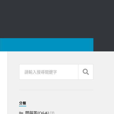
分類
問與答(Q&A)
(2)